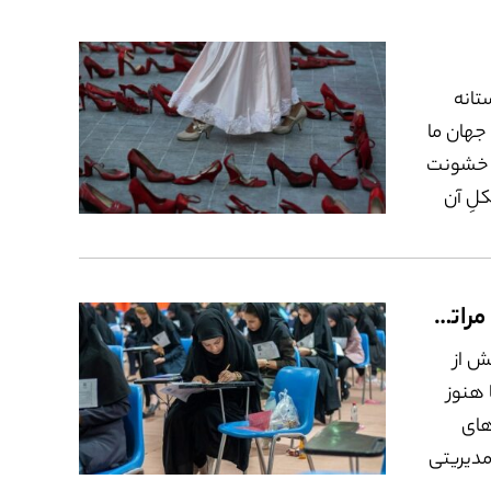
ه به
گهبان هم رسیده بیش از ۷۰۰ مادۀ قانونی
جه و ...
تانه
ده است.
جهان ما
ِ خشونت
لِ آن
 نقطه،
قطه‌ای
شکلی
حفظ تعادل جنسیتی یا حفظ سلسله مراتب جنسیتی؟
ر دنیا بیش از
 هنوز
های
دیریتی