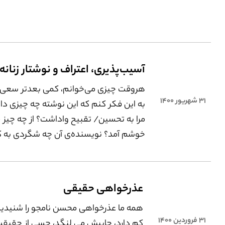
آسیب‌پذیری، اعتراف و نوشتار زنانه
هروقت چیزی می‌خوانم، کمی بعدتر سعی 
۳۱ شهریور ۱۴۰۰
به این فکر ‌کنم که این نوشته چه چیزی د
مرا به تحسین/ تقبیح واداشت؟ از چه چیز 
خوشم آمد؟ نویسنده‌‌ی آن چه شگردی به ک
بود؟‌ انتقادم به متن تا چه حد متأثر از فض
که حول نویسنده‌اش وجود دارد؟ چقدر تحت
نقدها و تمجید‌هایی هستم که پیشتر به 
عذرخواهی حقیقی
خورده؟‌ آیا نظری که راجع به متن دارم برای
همه ما عذرخواهی محسن نامجو را شنیدیم
است یا می‌خواهم آن را به گوش دیگرانی 
۳۱ فروردین ۱۴۰۰
کم دارد، جاییش می لنگد، حسی از حقیقت