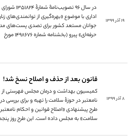
در سال ۹۶ تصویب‌نامۀ شمارۀ ۲۴
مورد اعتراض عده‌ای واقع شد مبنی بر اینکه ات
اداری با موضوع «بهره‌گیری از توانمندی‌های زنا
خاصی نیفتاده است، اما با فاصله‌ای اندک 
۱۹ آذر ۱۳۹۹
جوانان مستعد کشور برای تصدی پست‌های مد
که این اقدام پیامدهایی هم به همراه داشته 
حرفه‌ای» پیرو (بخشنامه شماره ۱۴۹۸۶۷۶ مورخ
دامن‌گیر زنانِ در شرف طلاق شده است.
۱۵/۸/۱۳۹۶ سازمان اداری و استخدامی کشور)
رسید. تصویب‌نامه‌ای که به همراه آیین‌نامۀ مرتب
تلاش بود میزان مشارکت زنان در پست‌های مدیری
افزایش دهد. اخیراً ابطال مصوبه از سوی هیئ
قانون بعد از حذف و اصلاح‌ نسخ شد!
دیوان عدالت اداری واکنش‌های فراوانی در پی
در جای خود می‌تواند موضوع بررسی‌های پژوه
کمیسیون بهداشت و درمان مجلس فهرستی از ق
تحقیقی قرار بگیرد.
۸ آذر ۱۳۹۹
نامعتبر در حوزۀ سلامت را تهیه و برای بررسی در
طرح پیشنهادی «اصلاح قوانین و احکام نامعتبر 
سلامت» به مجلس داده است. این طرح روز پنجم 
در صحن مجلس مط