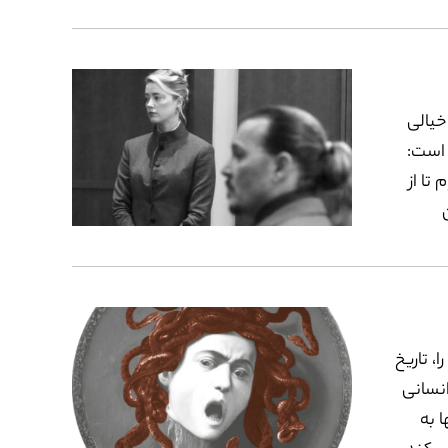
 را به
ان به
زنان؟
خیالی
 است:
تا از
 تحقیر
ولِ بیش
، تاریخ
انسانی
 به