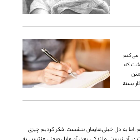
می‌کنم
اشت که
متن
ار بسته
ایی است
 تأثیر
گوشم
 خودم
، اما به دل خیلی‌هایمان ننشست، فکر کردیم چیزی
هم
 در آن نیست. و اندکی بعد، آن فایل صوتی منتسب به