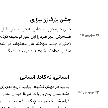
ترتیب‌‌ها و فوریت‌ها در اهمیت‌بخشی به
موضوعات می‌گفتند و ما هنوز آن پرسش‌ها
‌خاطر داریم: اولویت با فقر است یا ورود زن
جشن بزرگ زن‌بیزاری
ورزشگاه؟ اولویت با بیکاری است یا حجاب 
جانی دپ، در پیام ‌هایی به دوستانش، قتل 
۱۹ شهریور ۱۴۰۱
همسرش امبر هرد را این ‌طور توصیف کرده
«حتی با جسد سوخته ‌اش همخوابه می ‌شوم 
مرگش مطمئن شوم.» او در پیامی دیگر بدن
همسرش را با این عبارات بهت ‌آور زن ‌بیزارانه
کرده است: «ماهی بازاری بی ‌خاصیتِ شل و 
از حد استفاده ‌شدۀ شیربرنج».
انسانی، نه کاملاً انسانی
بیایید فراموش نکنیم. بیایید تاریخ بدن زن را
۲۲ فروردین ۱۴۰۱
مثله ‌شدنِ بدن زن را در میانۀ میدان تمدن 
فراموش نکنیم. تاریخ‌نگاری فمینیستی تنها