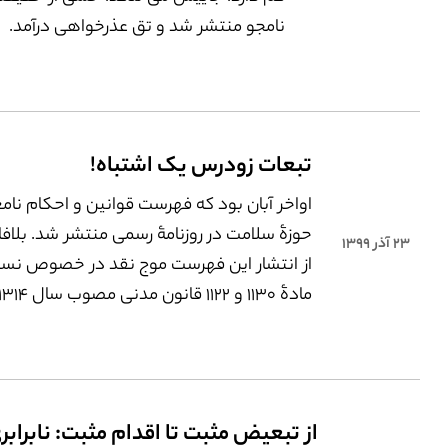
برسانم؟
نامجو منتشر شد و تق عذرخواهی درآمد.
تبعات زودرس یک اشتباه!
اواخر آبان بود که فهرست قوانین و احکام نامع
حوزۀ سلامت در روزنامۀ رسمی منتشر شد. بلا
۲۳ آذر ۱۳۹۹
از انتشار این فهرست موج نقد در خصوص نس
انتقاد فعالان حوزۀ زنان بر این پایه استوار بود 
مجلس قانون‌گذاری به جای آنکه در پی رفع ت
قانونی ـ جنسیتی علیه زنان باشد، با نسخ دو ما
منسوخ شده اما مهم دربارۀ طلاق مبتنی بر عس
و فسخ نکاح، اقدامی تکراری انجام داده است؟ 