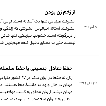
بدون رأی مخالف و تصویب شد. در این فهرست ک
تأیید شورای ن
از زخم زن بودن
در قوانین مختلف از جمله قانون مدنی، قانون بود
خشونت فیزیکی تنها یک آستانه است. نوعی آس
که در حوزۀ سلامت نامعتبر شناخته‌اند حذف ش
۵ آذر ۱۳۹۹
خشونت. آستانه اقیانوس خشونتی که زندگی و 
را دربرگرفته است. خشونتِ فیزیکی، تنها شکل
نیست، حتی به ­معنای دقیق کلمه مهم‌ترین شک
هم نیست. عقل سلیم و قانون‌گذار پیش از این
خشونتی نمی‌بیند. حال آنکه خشونت فیزیکی ن
است که در آن سیلانِ نرمِ امواجِ خشونت که به‌
دایمی در جریان‌اند به آستانه‌ای مطلق می‌رسد.
زنان نه فقط در ایران بلکه در ۹۷ کشو
۲۳ آبان ۱۳۹۹
مردان در حال ورود به دانشگاه‌ها هستند اما
مردان بیشتر از زنان موفق به کسب موقعیت‌
شغلی به عنوان متخصص می‌شوند، مناصب م