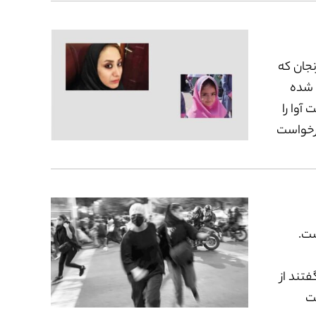
نجان که
 شده
آوا را
درخواست
تادش داد
ست.
فتند از
یت