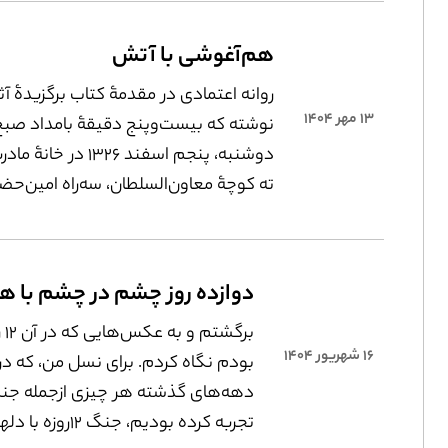
غیرهنری کاربران (بینندگان)؛ فیلم‌های خب
سرگرم‌کننده، تبلیغاتی، آموزشی و ازاین‌دس
هم‏‌آغوشی با آتش
مصداق‌‌هایی برای این نوع کاربری سینما 
روانه اعتمادی در مقدمۀ کتاب برگزیدۀ آث
۱۳ مهر ۱۴۰۴
نوشته که بیست‌وپنج دقیقۀ بامداد صبح
دوشنبه، پنجم اسفند ۱۳۲۶ در 
ته کوچۀ معاون‌السلطان، سه‌راه امین‌حضو
آمده است. طالعش سعد بوده است، چو
هم‌زمان برف باریدن گرفته و حوا، کلفت خ
نامش را برفی گذاشته است. شاید برای ه
آثارش، همیشه رنگ سفید عنصری شاخ
برگش
است.
۱۶ شهریور ۱۴۰۴
بودم نگاه کردم. برای نسل من، که در
دهه‌‌های گذشته هر چیزی از‌جمله جنگ
تجربه کرده بودیم، جنگ ۱۲رو