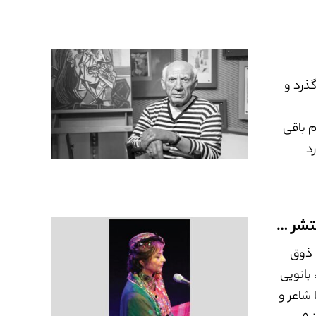
م که
تن و لذت
گذرد و
م باقی
د
ر
ارزیابی
آرزو دارم لالایی‏‌هایم در ایران منتشر شوند
ا ذوق
 بانویی
 شاعر و