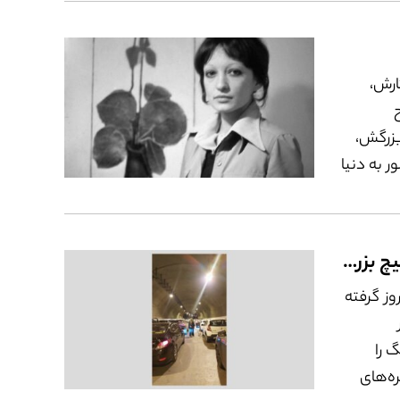
ری،
تْ
هستند.
ارش،
خانۀ مادربزرگش،
ر به دنیا
ن
انه،
مین در
دوازده روز چشم‌ در چشم با هیچ بزرگ
ص بوده
تم و به عکس‌‌هایی که در آن ۱۲ روز گرفته
 را
زه با دلهره‌‌های