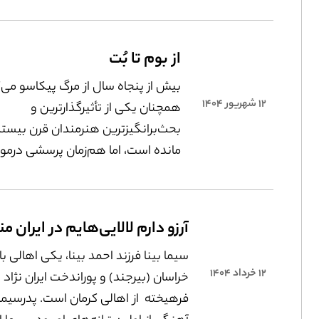
تازه‌‌ای معنا گرفت. دیگر کودکی نبود
جنگ برایش در صدای آژیر و پناه‌‌ گرف
مدرسه ‌‌نرفتن خلاصه شود؛
از بوم تا بُت
بیش از پنجاه سال از مرگ پیکاسو می‌
۱۲ شهریور ۱۴۰۴
همچنان یکی از تأثیرگذارترین و
بحث‌برانگیزترین هنرمندان قرن بیست
مانده است، اما هم‌زمان پرسشی درمور
پیکاسو مطرح است: آیا باید او را به‌خاط
رفتارهای زن‌ستیز و استعماری‌اش، ازنو 
کرد؟
سیما بینا فرزند احمد بینا، یکی اهالی ب
۱۲ خرداد ۱۴۰۴
خراسان (بیرجند) و پوراندخت ایران نژاد ،
فرهیخته از اهالی کرمان است. پدرسیما